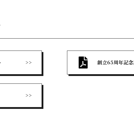
E
ト
創立65周年記念