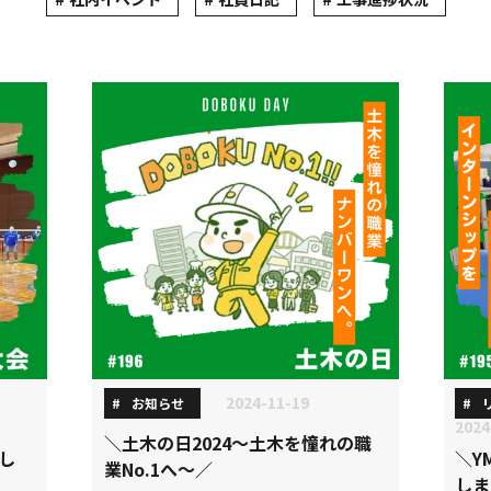
2024-11-19
お知らせ
2024
＼土木の日2024～土木を憧れの職
し
＼Y
業No.1へ〜／
しま