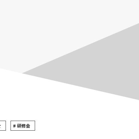
せ
研修会