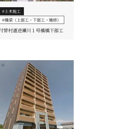
土木施工
橋梁（上部工・下部工・補修）
付替村道逆瀬川１号橋橋下部工