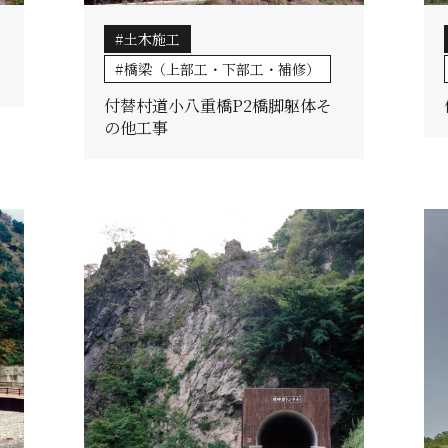
土木施工
橋梁（上部工・下部工・補修）
付替村道小八重橋P2橋脚躯体そ
の他工事