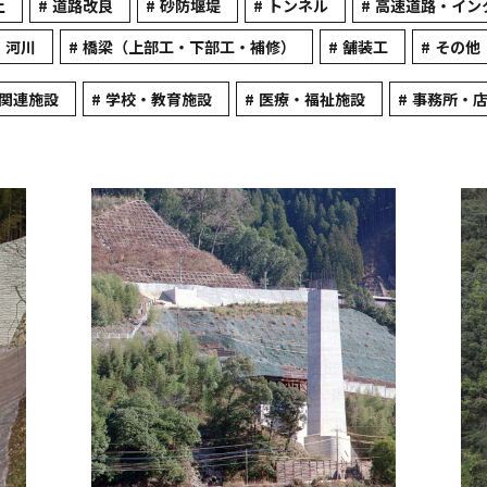
土
道路改良
砂防堰堤
トンネル
高速道路・イン
河川
橋梁（上部工・下部工・補修）
舗装工
その他
関連施設
学校・教育施設
医療・福祉施設
事務所・