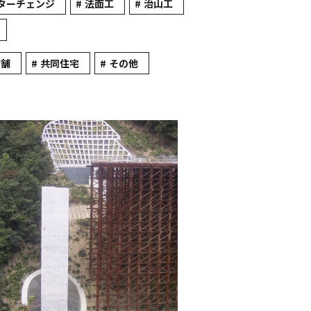
ターチェンジ
法面工
治山工
店舗
共同住宅
その他