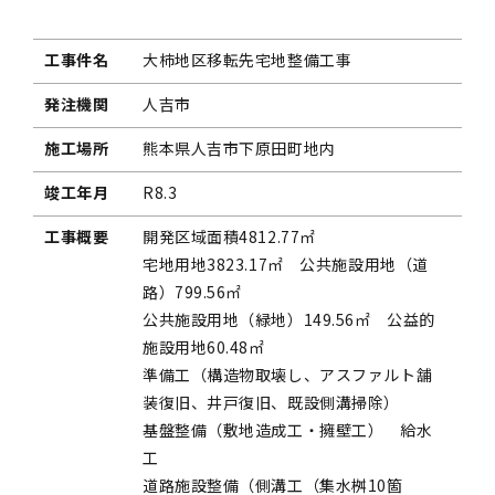
工事件名
大柿地区移転先宅地整備工事
発注機関
人吉市
施工場所
熊本県人吉市下原田町地内
竣工年月
R8.3
工事概要
開発区域面積4812.77㎡
宅地用地3823.17㎡ 公共施設用地（道
路）799.56㎡
公共施設用地（緑地）149.56㎡ 公益的
施設用地60.48㎡
準備工（構造物取壊し、アスファルト舗
装復旧、井戸復旧、既設側溝掃除）
基盤整備（敷地造成工・擁壁工） 給水
工
道路施設整備（側溝工（集水桝10箇