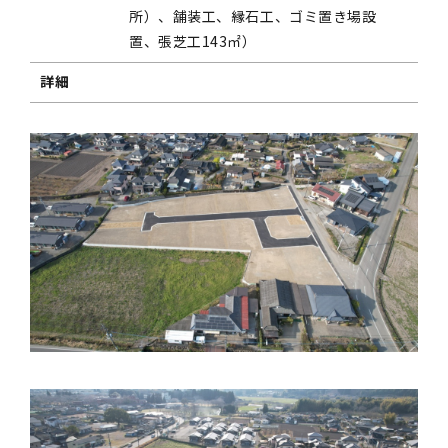
所）、舗装工、縁石工、ゴミ置き場設
置、張芝工143㎡）
詳細