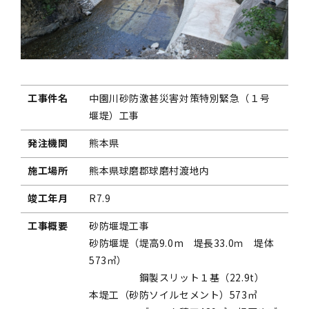
工事件名
中園川砂防激甚災害対策特別緊急（１号
堰堤）工事
発注機関
熊本県
施工場所
熊本県球磨郡球磨村渡地内
竣工年月
R7.9
工事概要
砂防堰堤工事
砂防堰堤（堤高9.0m 堤長33.0ｍ 堤体
573㎥）
鋼製スリット１基（22.9t）
本堤工（砂防ソイルセメント）573㎥