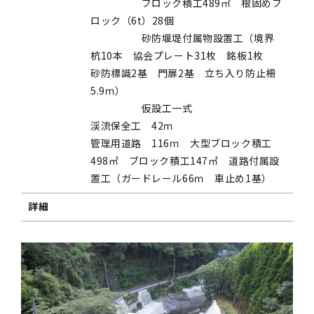
ブロック積工489㎡ 根固めブ
ロック（6t）28個
砂防堰堤付属物設置工（境界
杭10本 協会プレート31枚 銘板1枚
砂防標識2基 門扉2基 立ち入り防止柵
5.9ｍ）
仮設工一式
渓流保全工 42ｍ
管理用道路 116ｍ 大型ブロック積工
498㎡ ブロック積工147㎡ 道路付属設
置工（ガードレール66ｍ 車止め1基）
詳細