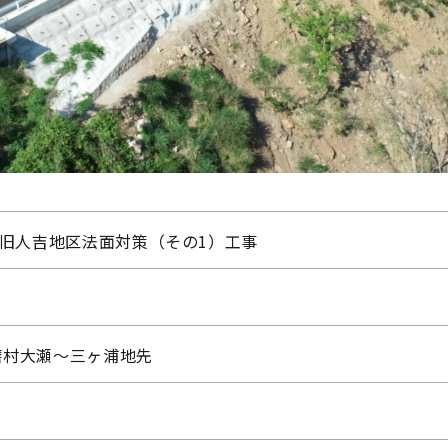
復旧人吉地区法面対策（その1）工事
磨村大瀬～三ヶ浦地先