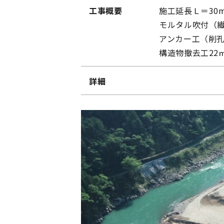
工事概要
施工延長Ｌ＝30m
モルタル吹付（繊
アンカー工（削孔径
構造物撤去工22
詳細