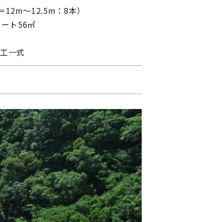
12m～12.5m：8本）
ート56㎥
設工一式