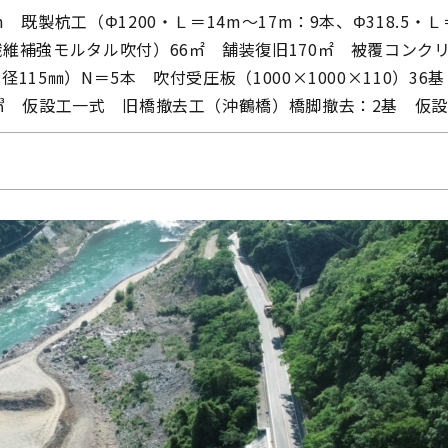
 既製杭工（Φ1200・Ｌ＝14m～17m：9本、Φ318.5・Ｌ＝
維補強モルタル吹付）66㎡ 舗装復旧170㎡ 被覆コンクリ
115㎜）N＝5本 吹付受圧板（1000×1000×110）36基
㎥ 仮設工一式 旧橋撤去工（沖鶴橋）橋脚撤去：2基 仮