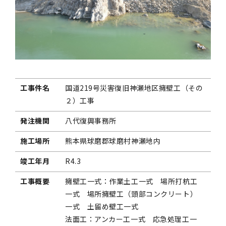
工事件名
国道219号災害復旧神瀬地区擁壁工（その
２）工事
発注機関
八代復興事務所
施工場所
熊本県球磨郡球磨村神瀬地内
竣工年月
R4.3
工事概要
擁壁工一式：作業土工一式 場所打杭工
一式 場所擁壁工（頭部コンクリート）
一式 土留め壁工一式
法面工：アンカー工一式 応急処理工一