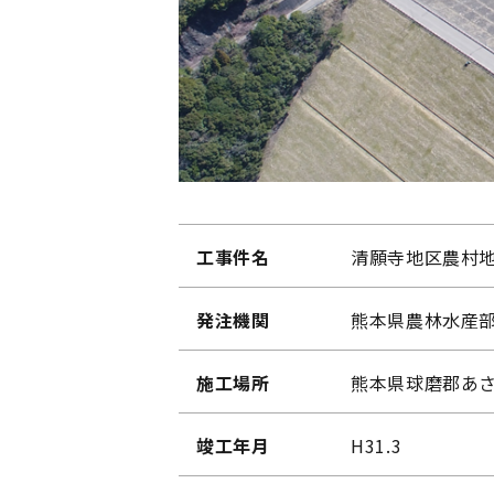
工事件名
清願寺地区農村
発注機関
熊本県農林水産
施工場所
熊本県球磨郡あ
竣工年月
H31.3