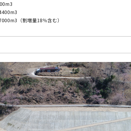
00m3
400m3
000m3（割増量18％含む）