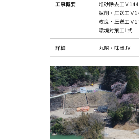
工事概要
堆砂除去工Ｖ144
掘削・圧送工Ｖ14
改良・圧送工Ｖ17
環境対策工1式
詳細
丸昭・味岡JV