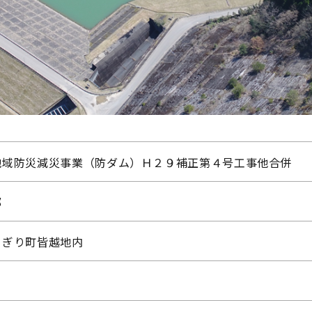
地域防災減災事業（防ダム）Ｈ２９補正第４号工事他合併
部
さぎり町皆越地内