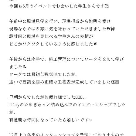
今回も6月のイベントでお会いした学生さんです🥰
午前中に現場見学を行い、現場担当から説明を受け
現場ならではの雰囲気を味わっていただきました⛑️🚧
設計図と現場を見比べる学生さんの表情が
どこかワクワクしているように感じました🌟
午後からは座学で、施工管理についてワークを交えて学び
ました📝
ワークでは最初苦戦気味でしたが、
途中で要領を掴み正確な工程表が完成していました👏🏻
早朝からでしたがお疲れ様でした🙇🏻‍♀️,,
1Dayのためぎゅっと詰め込んでのインターンシップでした
が、
有意義な時間になっていたら嬉しいです✨
12月より冬季のインターンシップを予定しておりますので