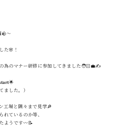
🪨～
た🌸！
のマナー研修に参加してきました🧑🏻‍💼✍️
𝐭🌟
てました。）
ン工場と隅々まで見学🔎
られているのか等、
ようです〰️📝