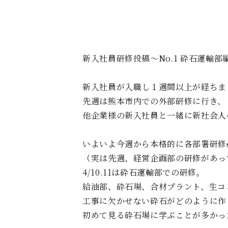
新入社員研修投稿～No.1 砕石運輸部編
新入社員が入職し１週間以上が経ちまし
先週は熊本市内での外部研修に行き、
他企業様の新入社員と一緒に新社会人の為
いよいよ今週から本格的に各部署研修𝐬𝐭𝐚
（実は先週、経営企画部の研修があっ
4/10.11は砕石運輸部での研修。
給油部、砕石場、合材プラント、生コ
工事に欠かせない砕石がどのように作
初めて見る砕石場に学ぶことが多かった