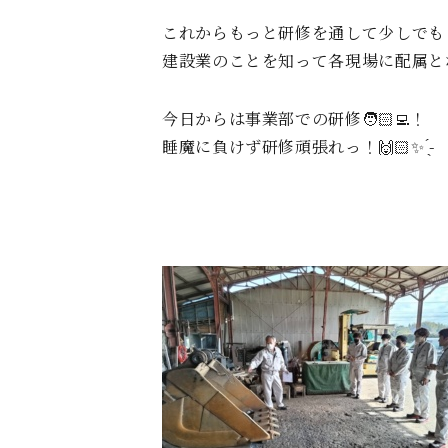
これからもっと研修を通して少しでも
建設業のことを知って各現場に配属と
今日からは事業部での研修🧑🏻‍💻！
睡魔に負けず研修頑張れっ！🙌🏻‎✨ ̖́-‬